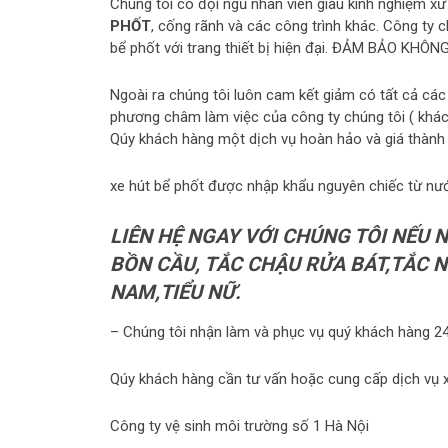
Chúng tôi có đội ngũ nhân viên giàu kinh nghiệm xử 
PHỐT
, cống rãnh và các công trình khác. Công ty 
bể phốt với trang thiết bị hiện đại. ĐẢM BẢO KHÔ
Ngoài ra chúng tôi luôn cam kết giảm có tất cả các l
phương châm làm việc của công ty chúng tôi ( kh
Qúy khách hàng một dịch vụ hoàn hảo và giá thành 
xe hút bể phốt được nhập khẩu nguyên chiếc từ nư
LIÊN HỆ NGAY VỚI CHÚNG TÔI NẾU 
BỒN CẦU, TẮC CHẬU RỬA BÁT,TẮC 
NAM,TIỂU NỮ.
– Chúng tôi nhận làm và phục vụ quý khách hàng 24
Qúy khách hàng cần tư vấn hoặc cung cấp dịch vụ xi
Công ty vệ sinh môi trường số 1 Hà Nội