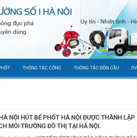
PHỐT
THÔNG TẮC CỐNG
THÔNG TẮC BỒN CẦU
DV
 HÀ NỘI HÚT BỂ PHỐT HÀ NỘI ĐƯỢC THÀNH LẬP
H MÔI TRƯỜNG ĐÔ THỊ TẠI HÀ NỘI.