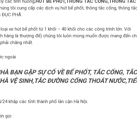
lý các tình huống,
HÚT BỂ PHỐT,THÔNG TẮC CỐNG,THÔNG TẮC
chúng tôi cung cấp các dịch vụ hút bể phốt, thông tắc cống, thông tắ
NG ĐỤC PHÁ.
oại xe hút bể phốt từ 1 khối – 40 khối cho các công trình lớn. Với
ách hàng là thượng đế) chúng tôi luôn mong muốn được mang đến c
phải chăng nhất.
ớc ngoài
NHÀ BẠN GẶP SỰ CỐ VỀ BỂ PHỐT, TẮC CỐNG, TẮC
NHÀ VỆ SINH,TẮC ĐƯỜNG CỐNG THOÁT NƯỚC,TIỂ
/24 khắp các tỉnh thành phố lân cận Hà Nội.
n gọi :