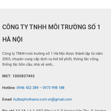
CÔNG TY TNHH MÔI TRƯỜNG SỐ 1
HÀ NỘI
Công ty TNHH môi trường số 1 Hà Nội được thành lập từ năm
2005, chuyên cung cấp dịch vụ hút bể phốt, thông tắc cống,
thống tắc bồn cầu, nhà vệ sinh,…
MST: 1005837492
Hotline
:
0946 432 389
–
0973 998 188
Email
:
hutbephothanoi.com.vn@gmail.com
Địa chỉ
: Số 3A, Lô 2, KĐT Đền Lừ 2, P Hoàng Văn Thụ, Q. Hoàng