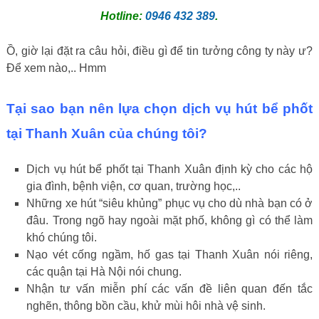
Hotline:
0946 432 389
.
Ồ, giờ lại đặt ra câu hỏi, điều gì để tin tưởng công ty này ư?
Để xem nào,.. Hmm
Tại sao bạn nên lựa chọn dịch vụ hút bể phốt
tại Thanh Xuân của chúng tôi?
Dịch vụ hút bể phốt tại Thanh Xuân định kỳ cho các hộ
gia đình, bệnh viện, cơ quan, trường học,..
Những xe hút “siêu khủng” phục vụ cho dù nhà bạn có ở
đâu. Trong ngõ hay ngoài mặt phố, không gì có thể làm
khó chúng tôi.
Nạo vét cống ngầm, hố gas tại Thanh Xuân nói riêng,
các quận tại Hà Nội nói chung.
Nhận tư vấn miễn phí các vấn đề liên quan đến tắc
nghẽn, thông bồn cầu, khử mùi hôi nhà vệ sinh.