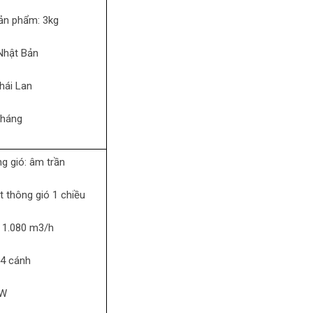
sản phẩm:
3kg
Nhật Bản
hái Lan
tháng
g gió: âm trần
t thông gió 1 chiều
:
1.080 m3/h
4 cánh
5W