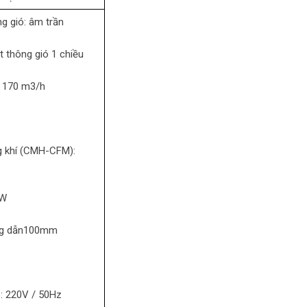
g gió: âm trần
t thông gió 1 chiều
:
170 m3/h
g khí (CMH-CFM):
0W
g dẫn
100mm
p:
220V / 50Hz