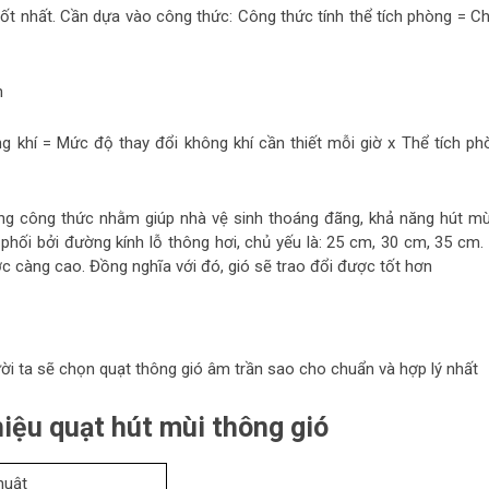
tốt nhất. Cần dựa vào công thức: Công thức tính thể tích phòng = Ch
h
g khí = Mức độ thay đổi không khí cần thiết mỗi giờ x Thể tích ph
ng công thức nhằm giúp nhà vệ sinh thoáng đãng, khả năng hút mùi
 phối bởi đường kính lỗ thông hơi, chủ yếu là: 25 cm, 30 cm, 35 cm. 
ợc càng cao. Đồng nghĩa với đó, gió sẽ trao đổi được tốt hơn
ời ta sẽ chọn quạt thông gió âm trần sao cho chuẩn và hợp lý nhất
iệu quạt hút mùi thông gió
huật