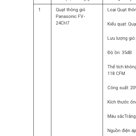
1
Quạt thông gió
Loại
Quạt thôn
Panasonic FV-
24CH7
Kiểu quạt:
Quạ
Lưu lượng gió
Độ ồn:
35dB
Thể tích khôn
118 CFM
Công suất:
2
Kích thước ốn
Màu sắc
Trắng
Nguồn điện á