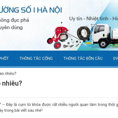
PHỐT
THÔNG TẮC CỐNG
THÔNG TẮC BỒN CẦU
DV
bao nhiêu?
o nhiêu?
” – Đây là cụm từ khóa được rất nhiều người quan tâm trong thời g
y trong bài viết sau nhé!