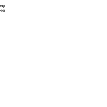
ơng
 đối