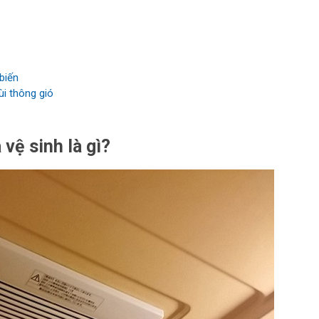
biến
i thông gió
 vệ sinh là gì?