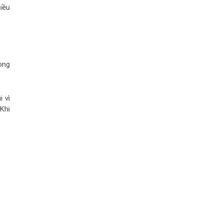
iều
òng
 vì
Khi