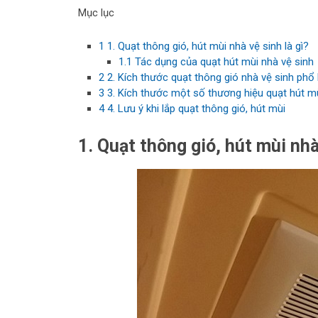
Mục lục
1
1. Quạt thông gió, hút mùi nhà vệ sinh là gì?
1.1
Tác dụng của quạt hút mùi nhà vệ sinh
2
2. Kích thước quạt thông gió nhà vệ sinh phổ 
3
3. Kích thước một số thương hiệu quạt hút mù
4
4. Lưu ý khi lắp quạt thông gió, hút mùi
1. Quạt thông gió, hút mùi nhà