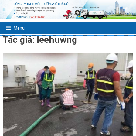
Menu
Tác giả:
leehuwng