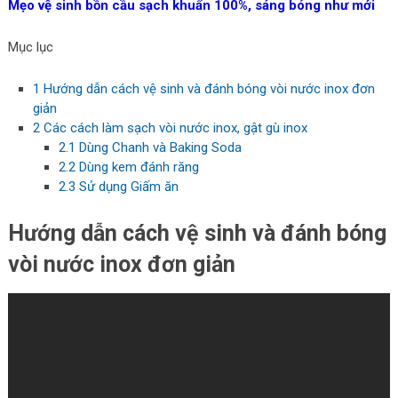
Mẹo vệ sinh bồn cầu sạch khuẩn 100%, sáng bóng như mới
Mục lục
1
Hướng dẫn cách vệ sinh và đánh bóng vòi nước inox đơn
giản
2
Các cách làm sạch vòi nước inox, gật gù inox
2.1
Dùng Chanh và Baking Soda
2.2
Dùng kem đánh răng
2.3
Sử dụng Giấm ăn
Hướng dẫn cách vệ sinh và đánh bóng
vòi nước inox đơn giản