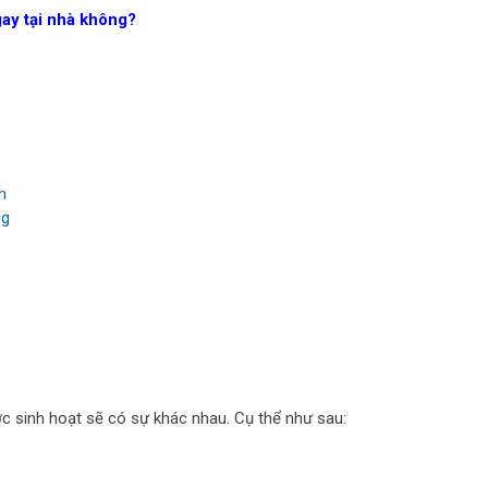
gay tại nhà không?
n
ng
ớc sinh hoạt sẽ có sự khác nhau. Cụ thể như sau: