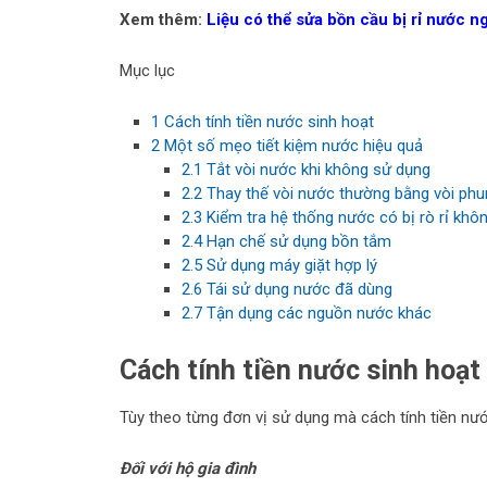
Xem thêm:
Liệu có thể sửa bồn cầu bị rỉ nước n
Mục lục
1
Cách tính tiền nước sinh hoạt
2
Một số mẹo tiết kiệm nước hiệu quả
2.1
Tắt vòi nước khi không sử dụng
2.2
Thay thế vòi nước thường bằng vòi phu
2.3
Kiểm tra hệ thống nước có bị rò rỉ khô
2.4
Hạn chế sử dụng bồn tắm
2.5
Sử dụng máy giặt hợp lý
2.6
Tái sử dụng nước đã dùng
2.7
Tận dụng các nguồn nước khác
Cách tính tiền nước sinh hoạt
Tùy theo từng đơn vị sử dụng mà cách tính tiền nư
Đối với hộ gia đình