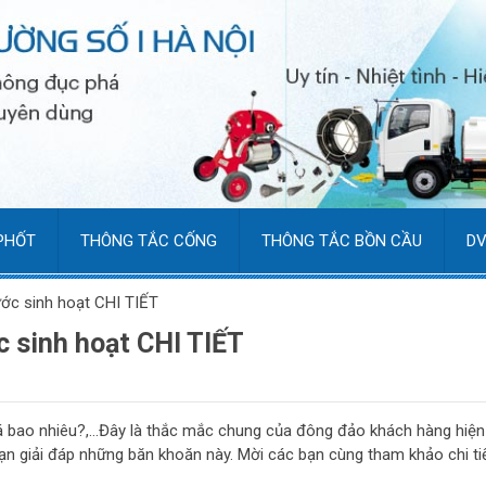
PHỐT
THÔNG TẮC CỐNG
THÔNG TẮC BỒN CẦU
DV
ước sinh hoạt CHI TIẾT
c sinh hoạt CHI TIẾT
iá bao nhiêu?,…Đây là thắc mắc chung của đông đảo khách hàng hiện
 bạn giải đáp những băn khoăn này. Mời các bạn cùng tham khảo chi tiế