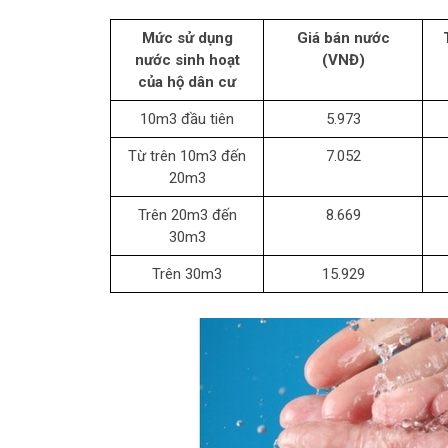
Mức sử dụng
Giá bán nước
nước sinh hoạt
(VNĐ)
của hộ dân cư
10m3 đầu tiên
5.973
Từ trên 10m3 đến
7.052
20m3
Trên 20m3 đến
8.669
30m3
Trên 30m3
15.929