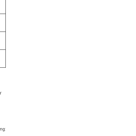
ư
ng: