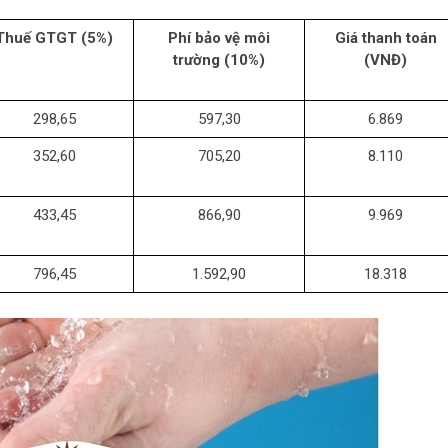
Thuế GTGT (5%)
Phí bảo vệ môi
Giá thanh toán
trường (10%)
(VNĐ)
298,65
597,30
6.869
352,60
705,20
8.110
433,45
866,90
9.969
796,45
1.592,90
18.318