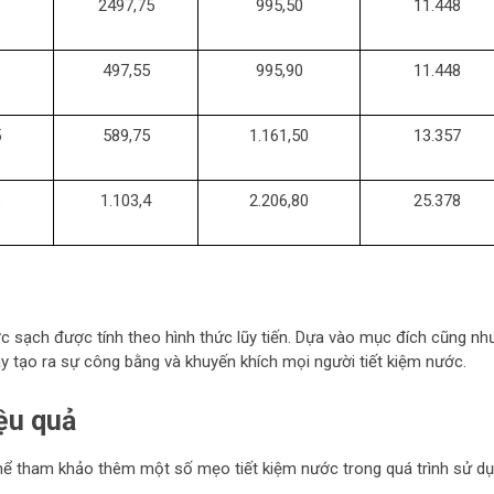
2497,75
995,50
11.448
497,55
995,90
11.448
5
589,75
1.161,50
13.357
8
1.103,4
2.206,80
25.378
ước sạch được tính theo hình thức lũy tiến. Dựa vào mục đích cũng nh
y tạo ra sự công bằng và khuyến khích mọi người tiết kiệm nước.
ệu quả
thể tham khảo thêm một số mẹo tiết kiệm nước trong quá trình sử dụ