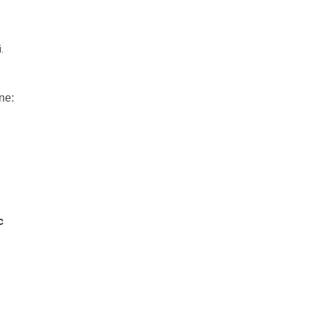
.
ne:
c